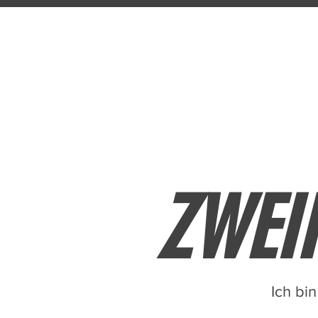
— EST. 2024 —
WONK
✦
TRAININGSFABR
ZWEI
Ich bin