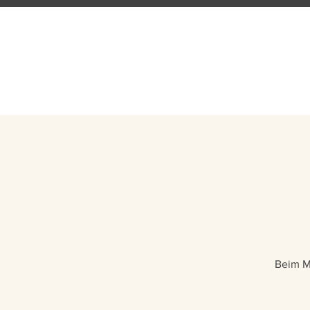
— EST. 2024 —
WONK
✦
TRAININGSFABR
Beim M