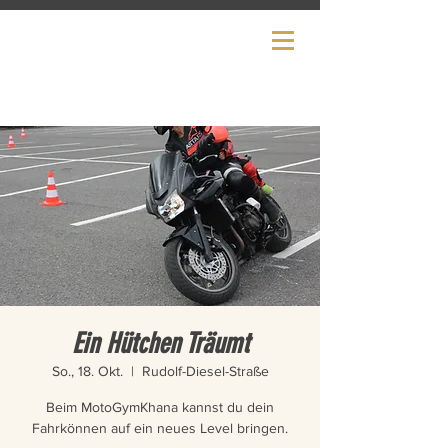
— EST. 2024 —
WONKAS
✦
TRAININGSFABRIK
Ein Hütchen Träumt
So., 18. Okt.
  |  
Rudolf-Diesel-Straße
Beim MotoGymKhana kannst du dein
Fahrkönnen auf ein neues Level bringen.